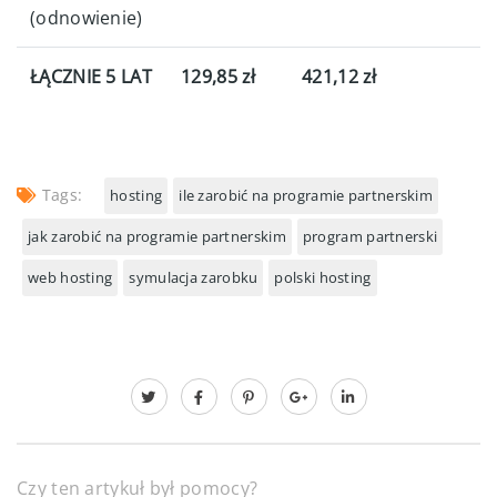
(odnowienie)
ŁĄCZNIE 5 LAT
129,85 zł
421,12 zł
Tags:
hosting
ile zarobić na programie partnerskim
jak zarobić na programie partnerskim
program partnerski
web hosting
symulacja zarobku
polski hosting
Czy ten artykuł był pomocy?