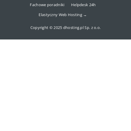
Fachowe poradniki
Helpdesk 24h
Elastyczny Web Hosting →
Copyright © 2025 dhosting.pl Sp. z o.o.