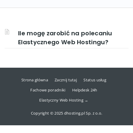
Ile mogę zarobić na polecaniu
Elastycznego Web Hostingu?
Strona główna
Zacznij tutaj
Status usług
Fachowe poradniki
Helpdesk 24h
Elastyczny Web Hosting →
Copyright © 2025 dhosting.pl Sp. z o.o.