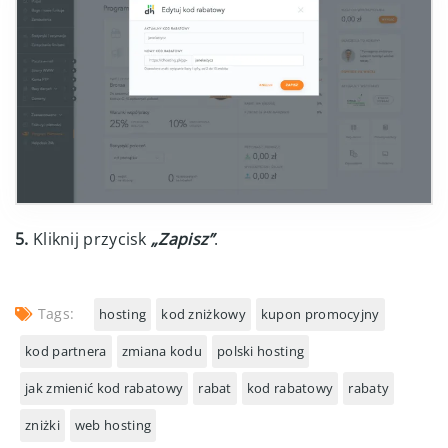
5.
Kliknij przycisk
„Zapisz”
.
Tags:
hosting
kod zniżkowy
kupon promocyjny
kod partnera
zmiana kodu
polski hosting
jak zmienić kod rabatowy
rabat
kod rabatowy
rabaty
zniżki
web hosting