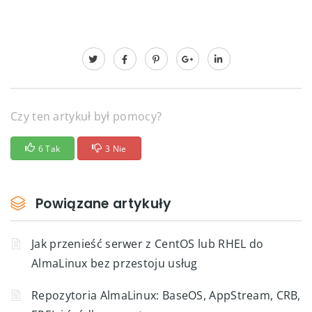
Czy ten artykuł był pomocy?
6 Tak
3 Nie
Powiązane artykuły
Jak przenieść serwer z CentOS lub RHEL do
AlmaLinux bez przestoju usług
Repozytoria AlmaLinux: BaseOS, AppStream, CRB,