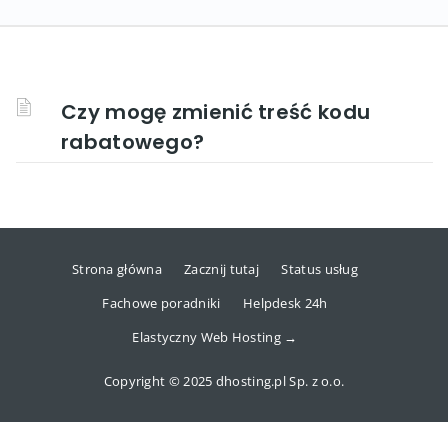
Czy mogę zmienić treść kodu
rabatowego?
Strona główna
Zacznij tutaj
Status usług
Fachowe poradniki
Helpdesk 24h
Elastyczny Web Hosting →
Copyright © 2025 dhosting.pl Sp. z o.o.