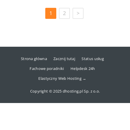
1
2
>
Strona główna
Zacznij tutaj
Status usług
Fachowe poradniki
Helpdesk 24h
Elastyczny Web Hosting →
Copyright © 2025 dhosting.pl Sp. z o.o.