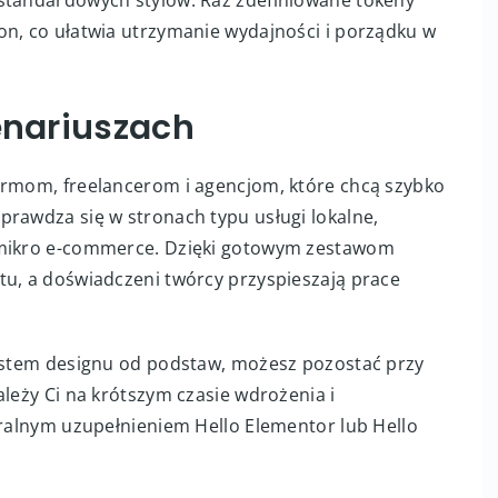
estandardowych stylów. Raz zdefiniowane tokeny
on, co ułatwia utrzymanie wydajności i porządku w
cenariuszach
irmom, freelancerom i agencjom, które chcą szybko
prawdza się w stronach typu usługi lokalne,
y mikro e-commerce. Dzięki gotowym zestawom
tu, a doświadczeni twórcy przyspieszają prace
system designu od podstaw, możesz pozostać przy
ależy Ci na krótszym czasie wdrożenia i
uralnym uzupełnieniem Hello Elementor lub Hello