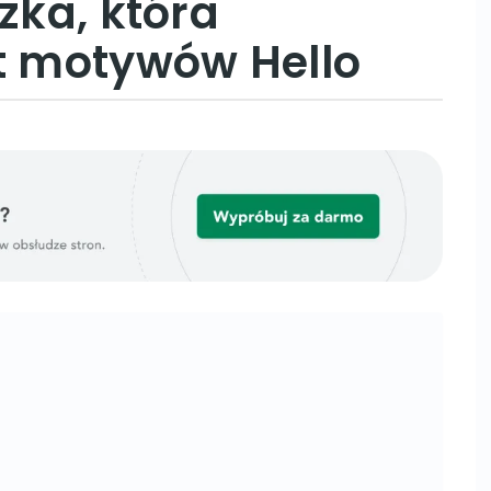
zka, która
rt motywów Hello