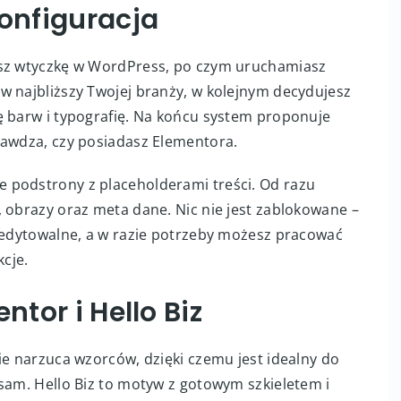
konfiguracja
esz wtyczkę w WordPress, po czym uruchamiasz
w najbliższy Twojej branży, w kolejnym decydujesz
ę barw i typografię. Na końcu system proponuje
rawdza, czy posiadasz Elementora.
 podstrony z placeholderami treści. Od razu
 obrazy oraz meta dane. Nic nie jest zablokowane –
i edytowalne, a w razie potrzeby możesz pracować
cje.
ntor i Hello Biz
ie narzuca wzorców, dzięki czemu jest idealny do
sam. Hello Biz to motyw z gotowym szkieletem i