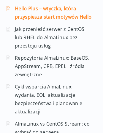
Hello Plus – wtyczka, która
przyspiesza start motywów Hello
Jak przenieść serwer z CentOS
lub RHEL do AlmaLinux bez
przestoju usług
Repozytoria AlmaLinux: BaseOS,
AppStream, CRB, EPEL i źródła
zewnętrzne
Cykl wsparcia AlmaLinux:
wydania, EOL, aktualizacje
bezpieczeństwa i planowanie
aktualizacji
AlmaLinux vs CentOS Stream: co
wybrać do serwera,