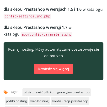
dla sklepu Prestashop w wersjach 1.5 i 1.6
w katalogu
config/settings.inc.php
dla sklepu Prestashop w wersji 1.7
w
katalogu
app/config/parameters.php
Poznaj hosting, który automatycznie dostosowuje się
do potrzeb
Dowiedz się więcej
Tags:
gdzie znaleźć plik konfiguracyjny prestashop
polski hosting
web hosting
konfiguracja prestashop