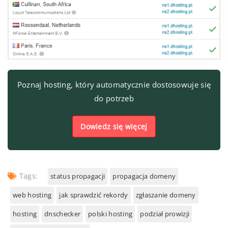
Poznaj hosting, który automatycznie dostosowuje się
do potrzeb
Dowiedz się więcej
Tags:
status propagacji
propagacja domeny
web hosting
jak sprawdzić rekordy
zgłaszanie domeny
hosting
dnschecker
polski hosting
podział prowizji