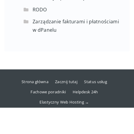
RODO
Zarządzanie fakturami i płatnościami
w dPanelu
Strona główna
Zacznij tutaj
Status usług
Fachowe poradniki
Helpdesk 24h
Elastyczny Web Hosting →
Copyright © 2025 dhosting.pl Sp. z o.o.