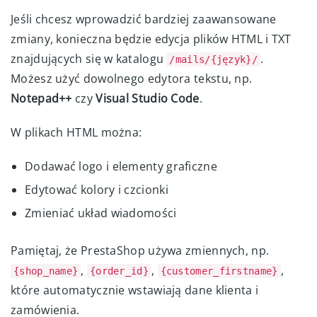
Jeśli chcesz wprowadzić bardziej zaawansowane
zmiany, konieczna będzie edycja plików HTML i TXT
znajdujących się w katalogu
.
/mails/{język}/
Możesz użyć dowolnego edytora tekstu, np.
Notepad++
czy
Visual Studio Code
.
W plikach HTML można:
Dodawać logo i elementy graficzne
Edytować kolory i czcionki
Zmieniać układ wiadomości
Pamiętaj, że PrestaShop używa zmiennych, np.
,
,
,
{shop_name}
{order_id}
{customer_firstname}
które automatycznie wstawiają dane klienta i
zamówienia.