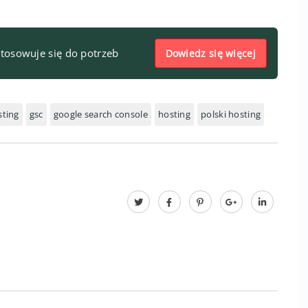
stosowuje się do potrzeb
Dowiedz się więcej
ting
gsc
google search console
hosting
polski hosting