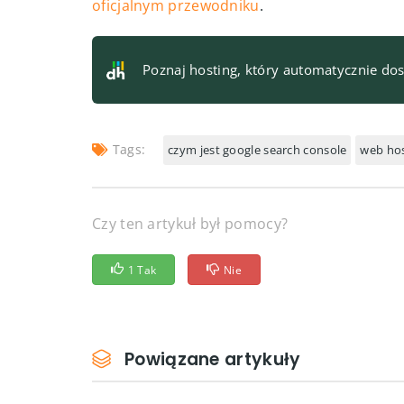
oficjalnym przewodniku
.
Poznaj hosting, który automatycznie do
Tags:
czym jest google search console
web hos
Czy ten artykuł był pomocy?
1 Tak
Nie
Powiązane artykuły