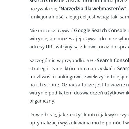
Search Console
została uruchomiona przez
nazywała się
“Narzędzia dla webmasterów”
.
funkcjonalność, ale jej cel jest wciąż taki sam
Nie możesz używać
Google Search Console
d
witrynie, ale możesz jej używać do przesyła
adresy URL witryny są zdrowe, oraz do spra
Szczególnie w przypadku SEO
Search Conso
strategii. Dane, które można uzyskać z
Sear
możliwości rankingowe, zwiększyć istniejące w
na ich stronę. Oznacza to, że jest to ważne 
witrynie pod kątem doświadczeń użytkowni
organiczny.
Dowiedz się, jak założyć konto i jak wykorzy
optymalizacji wyszukiwania może pomóc Tw