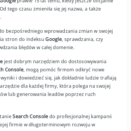
Google
prawie 15 lat temu, kiedy jeszcze oficjalnie
 Od tego czasu zmieniła się jej nazwa, a także
.
o bezpośredniego wprowadzania zmian w swojej
nia stron do indeksu
Google
, sprawdzania, czy
wdzania błędów w całej domenie.
le
jest dobrym narzędziem do dostosowywania
ch Console
, mogą pomóc firmom odkryć nowe
yniki i dowiedzieć się, jak dokładnie ludzie trafiają
narzędzie dla każdej firmy, która polega na swojej
ków lub generowania leadów poprzez ruch
stanie
Search Console
do profesjonalnej kampanii
ojej firmie w długoterminowym rozwoju w