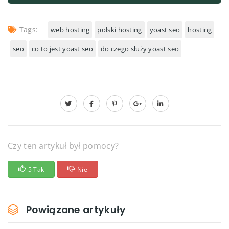
Tags:
web hosting
polski hosting
yoast seo
hosting
seo
co to jest yoast seo
do czego służy yoast seo
Czy ten artykuł był pomocy?
5 Tak
Nie
Powiązane artykuły