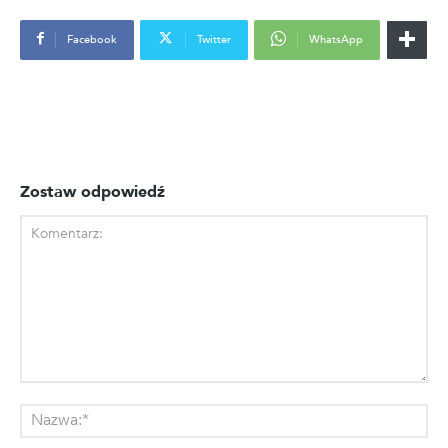
Facebook
Twitter
WhatsApp
Zostaw odpowiedź
Komentarz:
Na