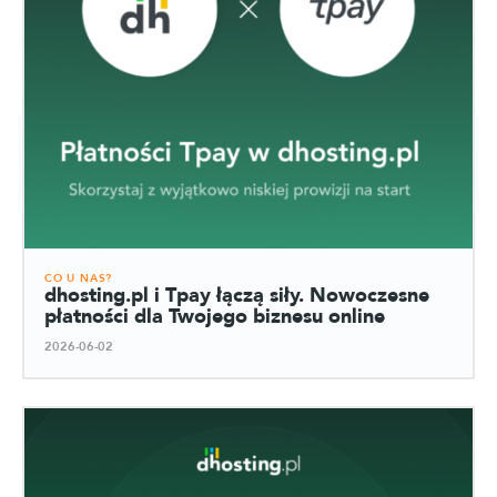
CO U NAS?
dhosting.pl i Tpay łączą siły. Nowoczesne
płatności dla Twojego biznesu online
2026-06-02