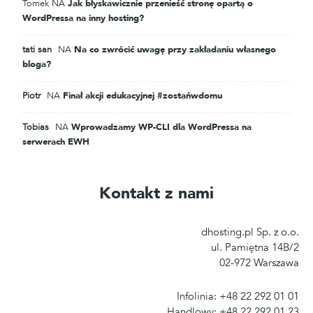
Tomek
NA
Jak błyskawicznie przenieść stronę opartą o
WordPressa na inny hosting?
tati san
NA
Na co zwrócić uwagę przy zakładaniu własnego
bloga?
Piotr
NA
Finał akcji edukacyjnej #zostańwdomu
Tobias
NA
Wprowadzamy WP-CLI dla WordPressa na
serwerach EWH
Kontakt z nami
dhosting.pl Sp. z o.o.
ul. Pamiętna 14B/2
02-972 Warszawa
Infolinia: +48 22 292 01 01
Handlowy: +48 22 292 01 23