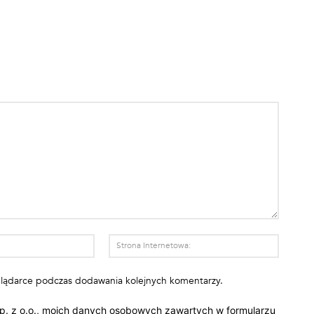
E-
Strona
mail:*
Interne
eglądarce podczas dodawania kolejnych komentarzy.
p. z o.o., moich danych osobowych zawartych w formularzu