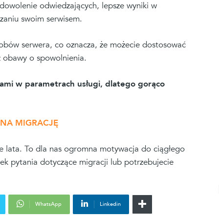
zadowolenie odwiedzających, lepsze wyniki w
dzaniu swoim serwisem.
sobów serwera, co oznacza, że możecie dostosować
z obawy o spowolnienia.
nami w parametrach usługi, dlatego gorąco
Ę NA MIGRACJĘ
 te lata. To dla nas ogromna motywacja do ciągłego
iek pytania dotyczące migracji lub potrzebujecie
WhatsApp
Linkedin