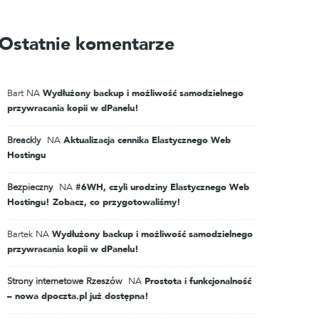
Ostatnie komentarze
Bart
NA
Wydłużony backup i możliwość samodzielnego
przywracania kopii w dPanelu!
Breackly
NA
Aktualizacja cennika Elastycznego Web
Hostingu
Bezpieczny
NA
#6WH, czyli urodziny Elastycznego Web
Hostingu! Zobacz, co przygotowaliśmy!
Bartek
NA
Wydłużony backup i możliwość samodzielnego
przywracania kopii w dPanelu!
Strony internetowe Rzeszów
NA
Prostota i funkcjonalność
– nowa dpoczta.pl już dostępna!