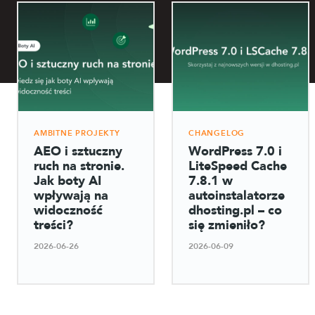
AMBITNE PROJEKTY
CHANGELOG
AEO i sztuczny
WordPress 7.0 i
ruch na stronie.
LiteSpeed Cache
Jak boty AI
7.8.1 w
wpływają na
autoinstalatorze
widoczność
dhosting.pl – co
treści?
się zmieniło?
2026-06-26
2026-06-09