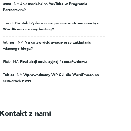
crear
NA
Jak zarabiać na YouTube w Programie
Partnerskim?
Tomek
NA
Jak błyskawicznie przenieść stronę opartą o
WordPressa na inny hosting?
tati san
NA
Na co zwrócić uwagę przy zakładaniu
własnego bloga?
Piotr
NA
Finał akcji edukacyjnej #zostańwdomu
Tobias
NA
Wprowadzamy WP-CLI dla WordPressa na
serwerach EWH
Kontakt z nami