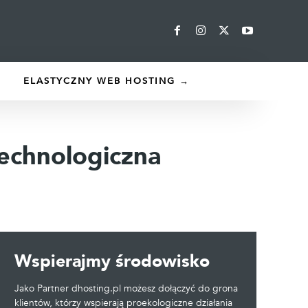
ELASTYCZNY WEB HOSTING →
echnologiczna
Wspierajmy środowisko
Jako Partner dhosting.pl możesz dołączyć do grona
klientów, którzy wspierają proekologiczne działania