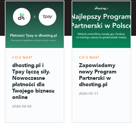
CO U NAS?
CO U NAS?
dhosting.pl i
Zapowiadamy
Tpay łączą siły.
nowy Program
Nowoczesne
Partnerski w
płatności dla
dhosting.pl
Twojego biznesu
2026-05-11
online
2026-06-02