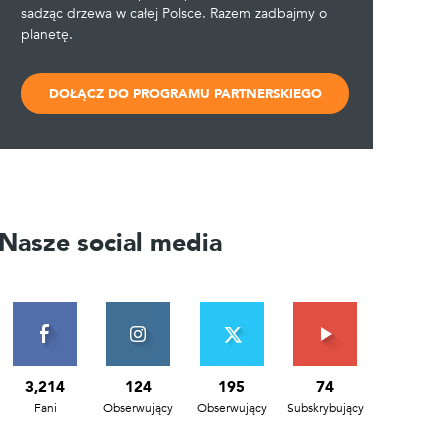
sadząc drzewa w całej Polsce. Razem zadbajmy o
planetę.
DOŁĄCZ DO PROGRAMU PARTNERSKIEGO
Nasze social media
3,214
124
195
74
Fani
Obserwujący
Obserwujący
Subskrybujący