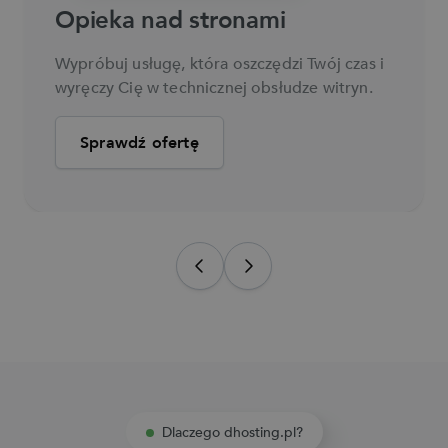
Opieka nad stronami
Opieka nad stronami
Certyfikaty SSL
Wypróbuj usługę, która oszczędzi Twój czas i
Wypróbuj usługę, która oszczędzi Twój czas i
Daj widoczny sygnał bezpieczeństwa
wyręczy Cię w technicznej obsłudze witryn.
wyręczy Cię w technicznej obsłudze witryn.
Twojej strony swoim użytkownikom.
Sprawdź ofertę
Sprawdź ofertę
Sprawdź ofertę
Dlaczego dhosting.pl?