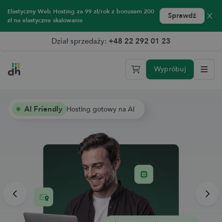
Elastyczny Web Hosting za 99 zł/rok z bonusem 200
Sprawdź
zł na elastyczne skalowanie
Dział sprzedaży:
+48 22 292 01 23
Wypróbuj
Sprawdź Elastyczny Web Hosting 2.0 przez 14 dni za darmo
AI Friendly
Hosting gotowy na AI