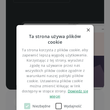
Sprawdź ofertę
Wyszukaj domenę
×
Ta strona używa plików
cookie
Ta strona korzysta z plików cookie, aby
zapewnić lepszą wygodę użytkowania.
Korzystając z tej strony, wyrażasz
zgodę na używanie przez nas
wszystkich plików cookie zgodnie z
warunkami naszej polityki plików
cookie. Ustawienia plików cookie
można zmienić klikając w link
dostępny w stopce strony.
Dowiedz się
więcej
Bezpłatny Kreator Stron AI
Program Partnerski
Możesz na nas liczyć
Niezbędne
Wydajność