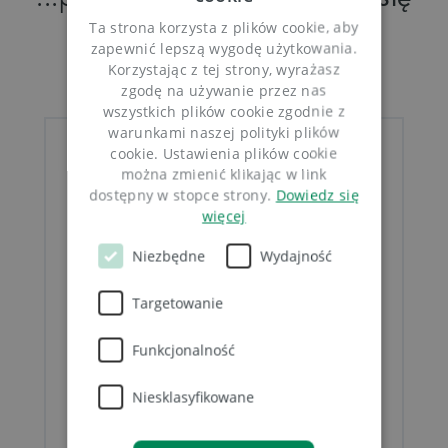
bawimy
Ta strona korzysta z plików cookie, aby
zapewnić lepszą wygodę użytkowania.
Korzystając z tej strony, wyrażasz
zgodę na używanie przez nas
wszystkich plików cookie zgodnie z
warunkami naszej polityki plików
cookie. Ustawienia plików cookie
można zmienić klikając w link
dostępny w stopce strony.
Dowiedz się
więcej
Niezbędne
Wydajność
Targetowanie
Funkcjonalność
Playstation w przerwie na
Niesklasyfikowane
lunch
… why not?