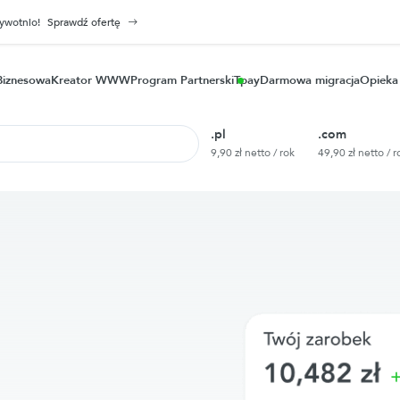
żywotnio!
Sprawdź ofertę
Biznesowa
Kreator WWW
Program Partnerski
Tpay
Darmowa migracja
Opieka
.pl
.com
9,90 zł netto / rok
49,90 zł netto / r