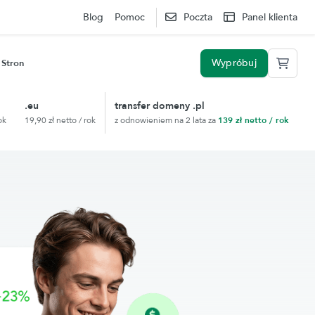
Blog
Pomoc
Poczta
Panel klienta
Wypróbuj
 Stron
Sprawdź Elastyczny Web Hosting 2.0 przez 14 dni za darmo
.eu
transfer domeny .pl
ok
19,90 zł netto / rok
z odnowieniem na 2 lata za
139 zł netto / rok