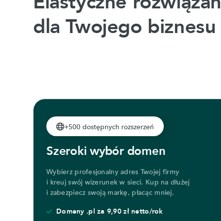
Elastyczne rozwiązan
dla Twojego biznesu
+500 dostępnych rozszerzeń
Szeroki wybór domen
Wybierz profesjonalny adres Twojej firmy
i kreuj swój wizerunek w sieci. Kup na dłużej
i zabezpiecz swoją markę, płacąc mniej.
Domeny .pl za 9,90 zł netto/rok