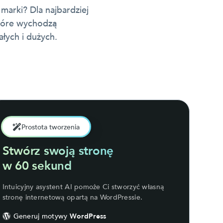
marki? Dla najbardziej
które wychodzą
łych i dużych.
Prostota tworzenia
Stwórz swoją stronę
w 60 sekund
Intuicyjny asystent AI pomoże Ci stworzyć własną
stronę internetową opartą na WordPressie.
Generuj motywy
WordPress