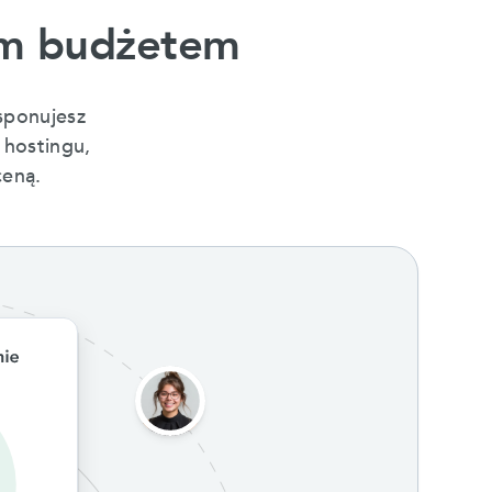
kim budżetem
sponujesz
 hostingu,
ceną.