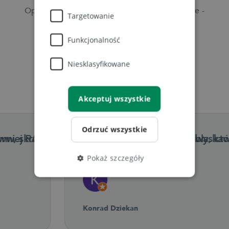
Opinie naszych klientów mówią same za siebie -
Targetowanie
znamy się na rzeczy!
Funkcjonalność
Ocena 4.8/5 na Google Reviews
Niesklasyfikowane
Na podstawie 1286 opinii
Akceptuj wszystkie
Odrzuć wszystkie
.”
k pocztowych wykonana lotem błyskawicy. Dział mi
“Pierwsza firma hostingowa, którą mogę po
Pokaż szczegóły
Konrad Dziekan