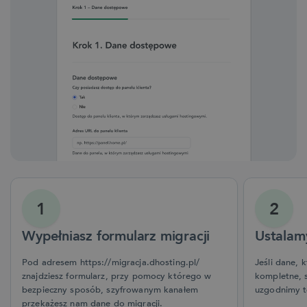
1
2
Wypełniasz formularz migracji
Ustalamy
Pod adresem
https://migracja.dhosting.pl/
Jeśli dane, 
znajdziesz formularz, przy pomocy którego w
kompletne, s
bezpieczny sposób, szyfrowanym kanałem
uzgodnimy te
przekażesz nam dane do migracji.