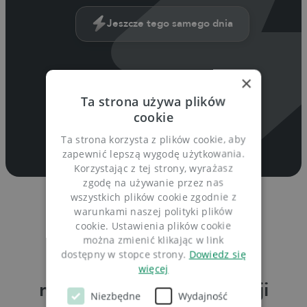
Jeszcze tego samego dnia
×
Ta strona używa plików
Pełne bezpieczeństwo danych
cookie
Ta strona korzysta z plików cookie, aby
zapewnić lepszą wygodę użytkowania.
Korzystając z tej strony, wyrażasz
zgodę na używanie przez nas
wszystkich plików cookie zgodnie z
warunkami naszej polityki plików
Historie naszych klientów
cookie. Ustawienia plików cookie
można zmienić klikając w link
dostępny w stopce strony.
Dowiedz się
Świetne wsparcie
więcej
na każdym etapie migracji
Niezbędne
Wydajność