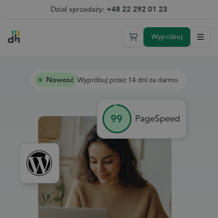
Dział sprzedaży:
+48 22 292 01 23
Wypróbuj
Sprawdź Elastyczny Web Hosting 2.0 przez 14 dni za darmo
Nowość
Wypróbuj przez 14 dni za darmo