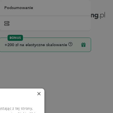
Podsumowanie
+200 zł na elastyczne skalowanie
×
tając z tej strony,