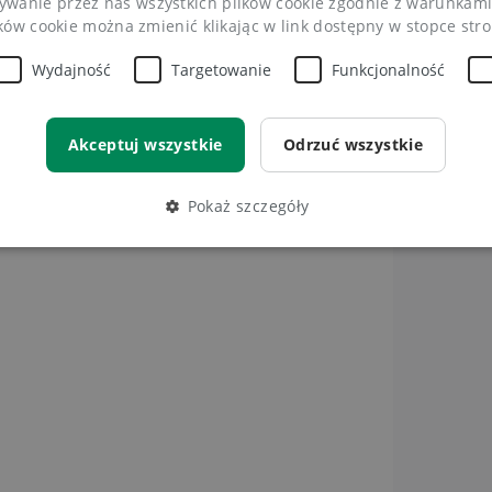
wanie przez nas wszystkich plików cookie zgodnie z warunkami 
ików cookie można zmienić klikając w link dostępny w stopce str
to
Wydajność
Targetowanie
Funkcjonalność
ług dhosting.pl
Akceptuj wszystkie
Odrzuć wszystkie
rmacji handlowych
Pokaż szczegóły