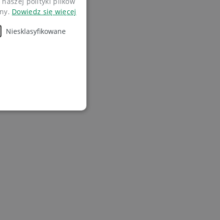
naszej polityki plików
ony.
Dowiedz się więcej
Niesklasyfikowane