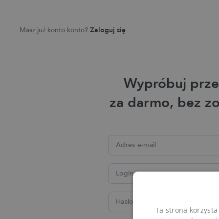
Masz już konto konto?
Zaloguj się
Wypróbuj prze
za darmo, bez z
Adres e-mail
Login
Hasło
Ta strona korzysta