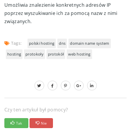
Umożliwia znalezienie konkretnych adresów IP
poprzez wyszukiwanie ich za pomocą nazw z nimi
związanych.
Tags:
polski hosting
dns
domain name system
hosting
protokoły
protokół
web hosting
Czy ten artykuł był pomocy?
Tak
Nie