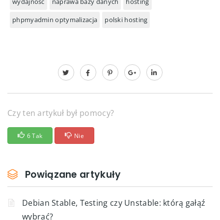
wydajność
naprawa bazy danych
hosting
phpmyadmin optymalizacja
polski hosting
Czy ten artykuł był pomocy?
6 Tak
Nie
Powiązane artykuły
Debian Stable, Testing czy Unstable: którą gałąź
wybrać?