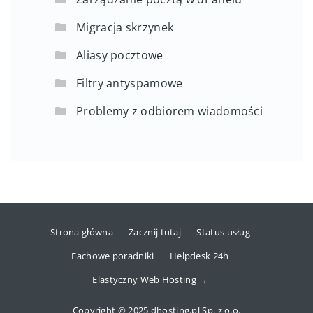
Migracja skrzynek
Aliasy pocztowe
Filtry antyspamowe
Problemy z odbiorem wiadomości
Strona główna
Zacznij tutaj
Status usług
Fachowe poradniki
Helpdesk 24h
Elastyczny Web Hosting →
Copyright © 2025 dhosting.pl Sp. z o.o.