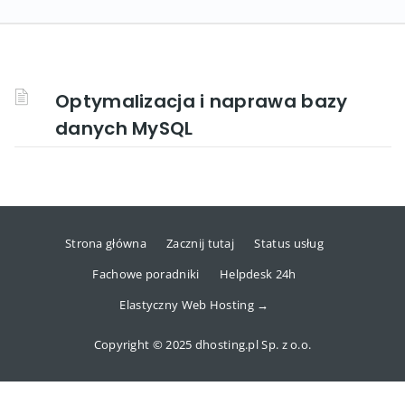
Optymalizacja i naprawa bazy
danych MySQL
Strona główna
Zacznij tutaj
Status usług
Fachowe poradniki
Helpdesk 24h
Elastyczny Web Hosting →
Copyright © 2025 dhosting.pl Sp. z o.o.