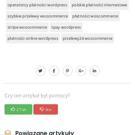
operatorzy płatności wordpress
polskie płatności internetowe
szybkie przelewy woocommerce
płatności woocommerce
stripe woocommerce
tpay wordpress
płatności online wordpress
przelewy24 woocommerce
Czy ten artykuł był pomocy?
2 Tak
Nie
Powiązane artykuły