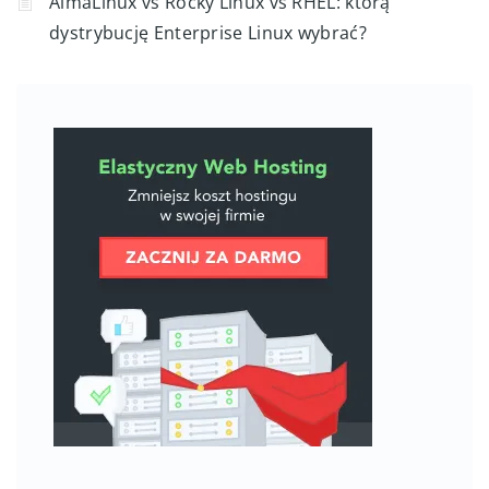
AlmaLinux vs Rocky Linux vs RHEL: którą
dystrybucję Enterprise Linux wybrać?