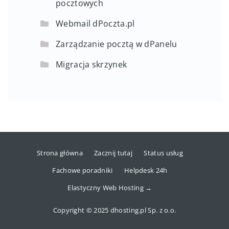
pocztowych
Webmail dPoczta.pl
Zarządzanie pocztą w dPanelu
Migracja skrzynek
Strona główna
Zacznij tutaj
Status usług
Fachowe poradniki
Helpdesk 24h
Elastyczny Web Hosting →
Copyright © 2025 dhosting.pl Sp. z o.o.