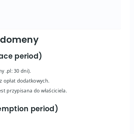
u domeny
race period)
 .pl: 30 dni).
z opłat dodatkowych.
st przypisana do właściciela.
emption period)
.