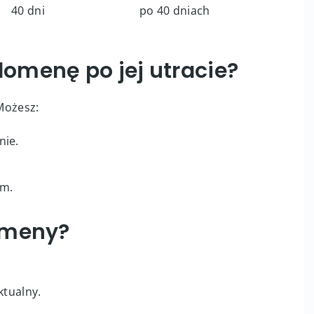
40 dni
po 40 dniach
omenę po jej utracie?
 Możesz:
nie.
em.
omeny?
ktualny.