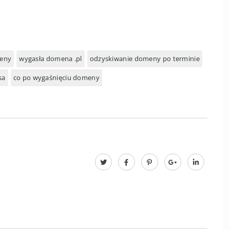
meny
wygasła domena .pl
odzyskiwanie domeny po terminie
sa
co po wygaśnięciu domeny