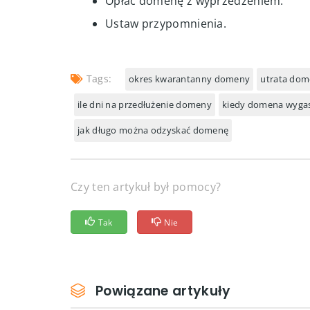
Opłać domenę z wyprzedzeniem.
Ustaw przypomnienia.
Tags:
okres kwarantanny domeny
utrata do
ile dni na przedłużenie domeny
kiedy domena wyga
jak długo można odzyskać domenę
Czy ten artykuł był pomocy?
Tak
Nie
Powiązane artykuły