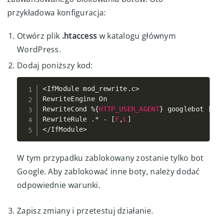
przykładowa konfiguracja:
Otwórz plik
.htaccess
w katalogu głównym
WordPress.
Dodaj poniższy kod:
<
IfModule mod_rewrite
.
c
>
Copy
RewriteEngine On

RewriteCond 
%
{
HTTP_USER_AGENT
}
 googlebot 
[
N
RewriteRule 
.
*
-
[
F
,
L
]
<
/
IfModule
>
W tym przypadku zablokowany zostanie tylko bot
Google. Aby zablokować inne boty, należy dodać
odpowiednie warunki.
Zapisz zmiany i przetestuj działanie.