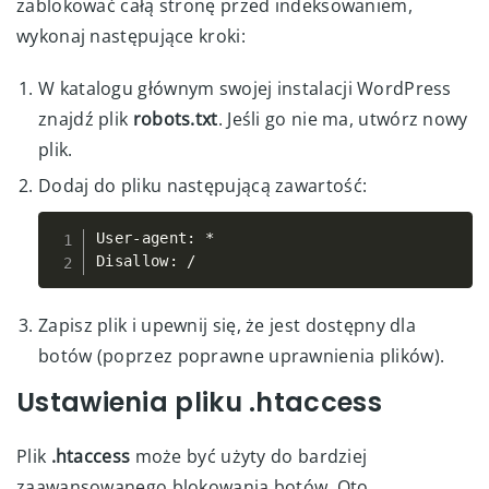
zablokować całą stronę przed indeksowaniem,
wykonaj następujące kroki:
W katalogu głównym swojej instalacji WordPress
znajdź plik
robots.txt
. Jeśli go nie ma, utwórz nowy
plik.
Dodaj do pliku następującą zawartość:
User
-
agent
:
*
Copy
Disallow
:
/
Zapisz plik i upewnij się, że jest dostępny dla
botów (poprzez poprawne uprawnienia plików).
Ustawienia pliku .htaccess
Plik
.htaccess
może być użyty do bardziej
zaawansowanego blokowania botów. Oto