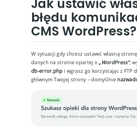
Jak ustawić wła
błędu komunikac
CMS WordPress?
W sytuacji gdy chcesz ustawić własną stron
danych na stronie opartej o
„WordPress”
, w
db-error.php
i wgrasz go korzystając z FTP d
głównym Twojej strony – domyślnie
nazwado