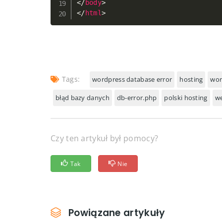
</
body
>
</
html
>
Tags:
wordpress database error
hosting
wor
błąd bazy danych
db-error.php
polski hosting
we
Czy ten artykuł był pomocy?
Tak
Nie
Powiązane artykuły