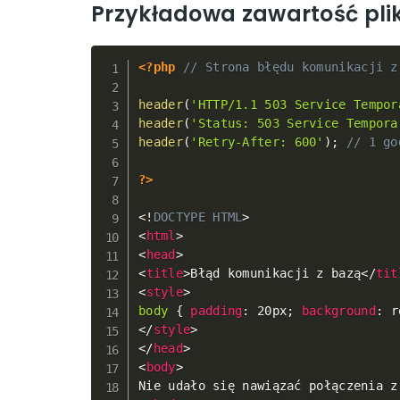
Przykładowa zawartość pli
<?php
// Strona błędu komunikacji z
header
(
'HTTP/1.1 503 Service Tempor
header
(
'Status: 503 Service Tempora
header
(
'Retry-After: 600'
)
;
// 1 go
?>
<!
DOCTYPE
HTML
>
<
html
>
<
head
>
<
title
>
Błąd komunikacji z bazą
</
tit
<
style
>
body
{
padding
:
 20px
;
background
:
 r
</
style
>
</
head
>
<
body
>