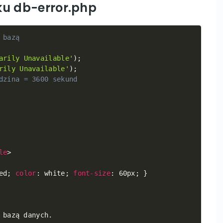
ku
db-error.php
 bazą
Copy
arily Unavailable'
)
;
rily Unavailable'
)
;
dzina = 3600 sekund
le
>
ed
;
color
:
 white
;
font-size
:
 60px
;
}