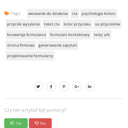
Tags:
wezwanie do działania
cta
psychologia koloru
przycisk wysyłania
tekst cta
kolor przycisku
ux przycisków
konwersja formularza
formularz kontaktowy
testy a/b
strona firmowa
generowanie zapytań
projektowanie formularzy
Czy ten artykuł był pomocy?
Tak
Nie