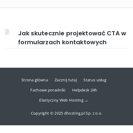
Jak skutecznie projektować CTA w
formularzach kontaktowych
Strona główna
Zacznij tutaj
Status usług
Fachowe poradniki
Helpdesk 24h
Elastyczny Web Hosting →
Copyright © 2025 dhosting.pl Sp. z o.o.