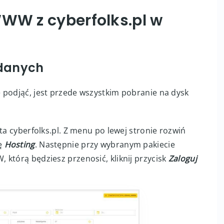
ing.pl
nie zaparkowana w
dPanelu
WWW z cyberfolks.pl w
 danych
 podjąć, jest przede wszystkim pobranie na dysk
ta cyberfolks.pl. Z menu po lewej stronie rozwiń
ję
Hosting
. Następnie przy wybranym pakiecie
którą będziesz przenosić, kliknij przycisk
Zaloguj