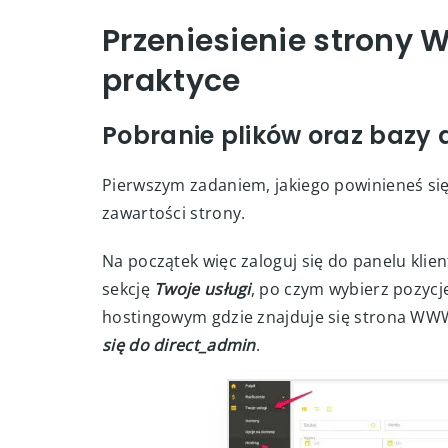
Masz zakupioną nową usługę w
dhost
Masz domenę, która jest już popraw
Przeniesienie strony 
praktyce
Pobranie plików oraz bazy
Pierwszym zadaniem, jakiego powinieneś się
zawartości strony.
Na początek więc zaloguj się do panelu klien
sekcję
Twoje usługi
, po czym wybierz pozyc
hostingowym gdzie znajduje się strona WWW, 
się do direct_admin
.