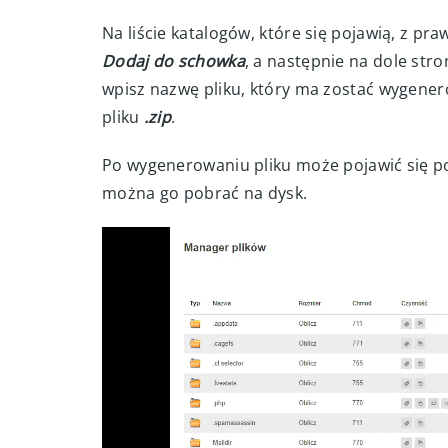
W managerze plików kolejno przejdź do kat
najczęściej nazwę domenową strony.
Na liście katalogów, które się pojawią, z pr
Dodaj do schowka
, a następnie na dole stro
wpisz nazwę pliku, który ma zostać wygene
pliku
.zip
.
Po wygenerowaniu pliku może pojawić się p
można go pobrać na dysk.