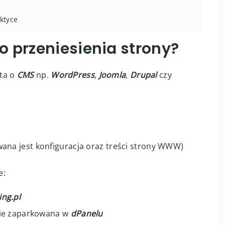
ktyce
o przeniesienia strony?
rta o
CMS
np.
WordPress
,
Joomla
,
Drupal
czy
ana jest konfiguracja oraz treści strony WWW)
e: