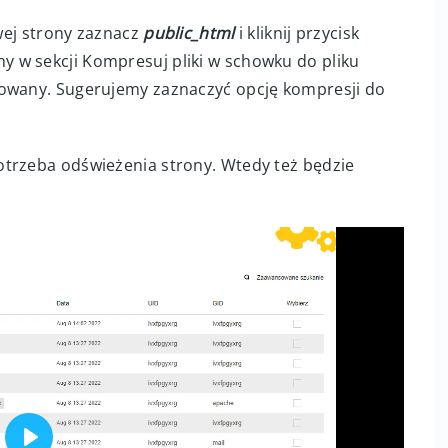
alogu domeny, tam wybierz katalog mający
awej strony zaznacz
public_html
i kliknij przycisk
ny w sekcji Kompresuj pliki w schowku do pliku
rowany. Sugerujemy zaznaczyć opcję kompresji do
otrzeba odświeżenia strony. Wtedy też będzie