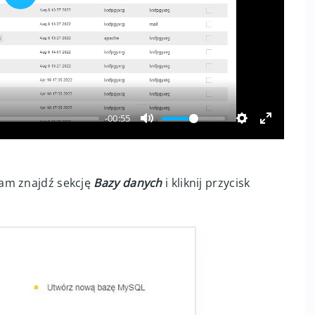
Play
00:55
am znajdź sekcję
Bazy danych
i kliknij przycisk