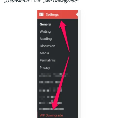
„Ustawienia”
i tam
„WP Downgrade”.