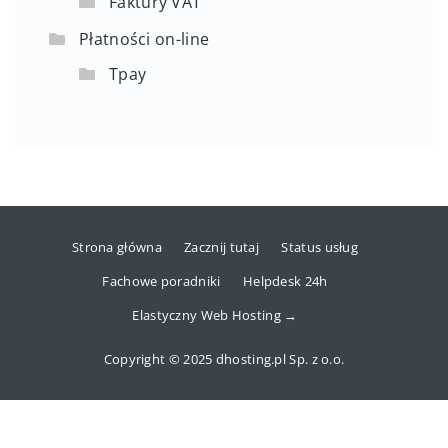
Faktury VAT
Płatności on-line
Tpay
Strona główna
Zacznij tutaj
Status usług
Fachowe poradniki
Helpdesk 24h
Elastyczny Web Hosting →
Copyright © 2025 dhosting.pl Sp. z o.o.