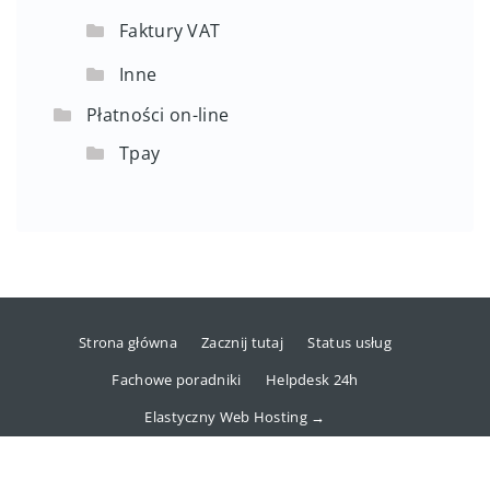
Faktury VAT
Inne
Płatności on-line
Tpay
Strona główna
Zacznij tutaj
Status usług
Fachowe poradniki
Helpdesk 24h
Elastyczny Web Hosting →
Copyright © 2025 dhosting.pl Sp. z o.o.