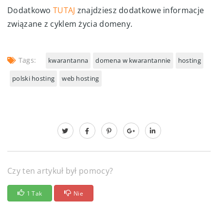
Dodatkowo
TUTAJ
znajdziesz dodatkowe informacje
związane z cyklem życia domeny.
Tags:
kwarantanna
domena w kwarantannie
hosting
polski hosting
web hosting
Czy ten artykuł był pomocy?
1 Tak
Nie