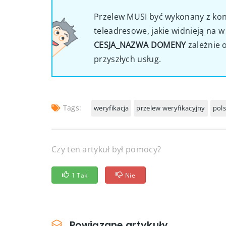
Przelew MUSI być wykonany z ko
teleadresowe, jakie widnieją na 
CESJA_NAZWA DOMENY
zależnie 
przyszłych usług.
Tags:
weryfikacja
przelew weryfikacyjny
pols
Czy ten artykuł był pomocy?
1 Tak
Nie
Powiązane artykuły