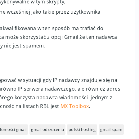
i wykonywalne w tym skrypty,
one wcześniej jako takie przez użytkownika
akwalifikowana w ten sposób ma trafiać do
ca może skorzystać z opcji Gmail że ten nadawca
y nie jest spamem.
ować w sytuacji gdy IP nadawcy znajduje się na
zarówno IP serwera nadawczego, ale również adres
którego korzysta nadawca wiadomości. jednym z
ność na listach RBL jest
MX Toolbox
.
domości gmail
gmail odrzucenia
polski hosting
gmail spam