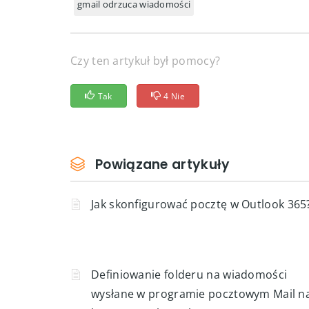
gmail odrzuca wiadomości
Czy ten artykuł był pomocy?
Tak
4 Nie
Powiązane artykuły
Jak skonfigurować pocztę w Outlook 365
Definiowanie folderu na wiadomości
wysłane w programie pocztowym Mail n