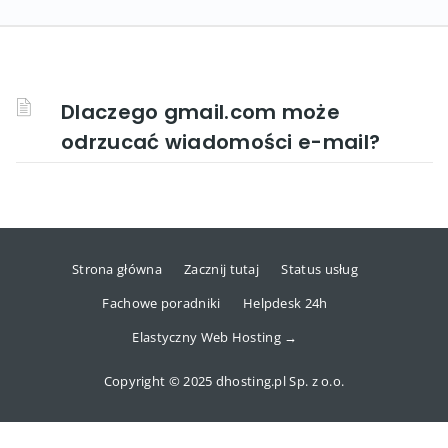
Dlaczego gmail.com może
odrzucać wiadomości e-mail?
Strona główna
Zacznij tutaj
Status usług
Fachowe poradniki
Helpdesk 24h
Elastyczny Web Hosting →
Copyright © 2025 dhosting.pl Sp. z o.o.