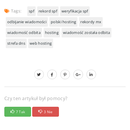
Tags:
spf
rekord spf
weryfikacja spf
odbijanie wiadomości
polski hosting
rekordy mx
wiadomość odbita
hosting
wiadomość została odbita
strefa dns
web hosting
Czy ten artykuł był pomocy?
7 Tak
3 Nie