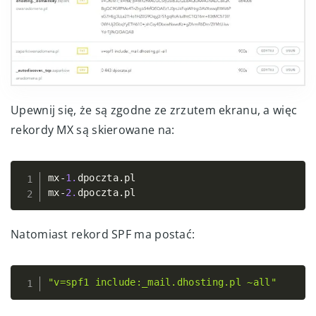
Upewnij się, że są zgodne ze zrzutem ekranu, a więc
rekordy MX są skierowane na:
mx
-
1.
dpoczta
.
pl

Copy
mx
-
2.
dpoczta
.
pl
Natomiast rekord SPF ma postać:
"v=spf1 include:_mail.dhosting.pl ~all"
Copy