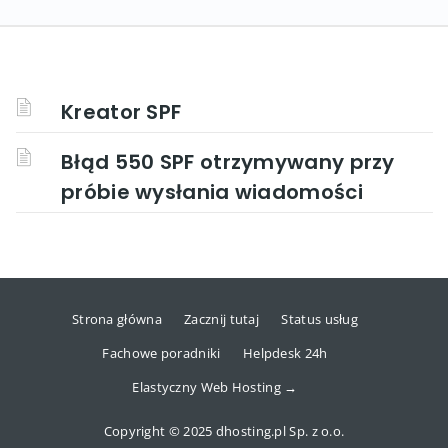
Kreator SPF
Błąd 550 SPF otrzymywany przy
próbie wysłania wiadomości
Strona główna
Zacznij tutaj
Status usług
Fachowe poradniki
Helpdesk 24h
Elastyczny Web Hosting →
Copyright © 2025 dhosting.pl Sp. z o.o.