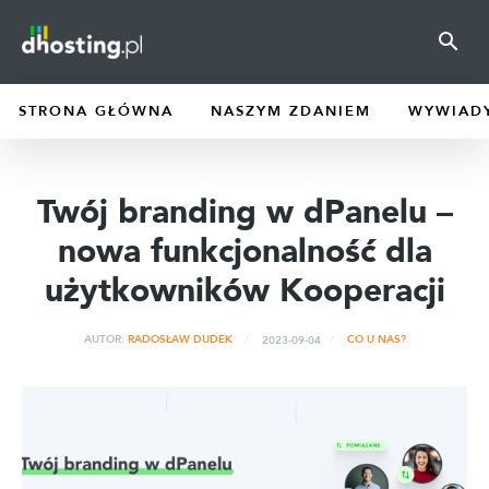
STRONA GŁÓWNA
NASZYM ZDANIEM
WYWIAD
Twój branding w dPanelu –
nowa funkcjonalność dla
użytkowników Kooperacji
2023-09-04
AUTOR:
RADOSŁAW DUDEK
CO U NAS?