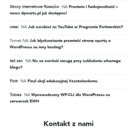
Strony internetowe Rzeszów
NA
Prostota i funkcjonalność –
nowa dpoczta.pl już dostępna!
crear
NA
Jak zarabiać na YouTube w Programie Partnerskim?
Tomek
NA
Jak błyskawicznie przenieść stronę opartą o
WordPressa na inny hosting?
tati san
NA
Na co zwrócić uwagę przy zakładaniu własnego
bloga?
Piotr
NA
Finał akcji edukacyjnej #zostańwdomu
Tobias
NA
Wprowadzamy WP-CLI dla WordPressa na
serwerach EWH
Kontakt z nami