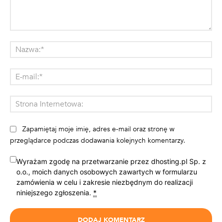
Komentarz:
Na
E-
mai
St
Int
Zapamiętaj moje imię, adres e-mail oraz stronę w
przeglądarce podczas dodawania kolejnych komentarzy.
Wyrażam zgodę na przetwarzanie przez dhosting.pl Sp. z
o.o., moich danych osobowych zawartych w formularzu
zamówienia w celu i zakresie niezbędnym do realizacji
niniejszego zgłoszenia.
*