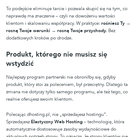
To podejście eliminuje tarcie i pozwala skupić się na tym, co
naprawdę ma znaczenie – czyli na dowożeniu wartości
klientom i skalowaniu współpracy. W praktyce:
rośniesz Ty →
rosną Twoje warunki → rosną Twoje przychody.
Bez
dodatkowych kroków po drodze.
Produkt, którego nie musisz się
wstydzić
Najlepszy program partnerski nie obroniłby się, gdyby
produkt, który stoi za poleceniem, był przeciętny. Dlatego ta
zmiana nie dotyczy tylko samego programu, ale też tego, co
realnie oferujesz swoim klientom.
Polecając dhosting.pl, nie „sprzedajesz hostingu”.
Sprzedajesz
Elastyczny Web Hosting
– technologię, która
automatycznie dostosowuje zasoby wydajnościowe do
aktualnych potrzeb strony. To oznacza, że strony klientów nie