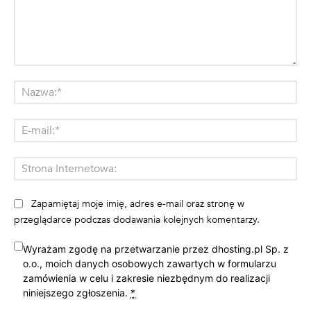
Komentarz:
Na
E-
mai
St
Int
Zapamiętaj moje imię, adres e-mail oraz stronę w
przeglądarce podczas dodawania kolejnych komentarzy.
Wyrażam zgodę na przetwarzanie przez dhosting.pl Sp. z
o.o., moich danych osobowych zawartych w formularzu
zamówienia w celu i zakresie niezbędnym do realizacji
niniejszego zgłoszenia.
*