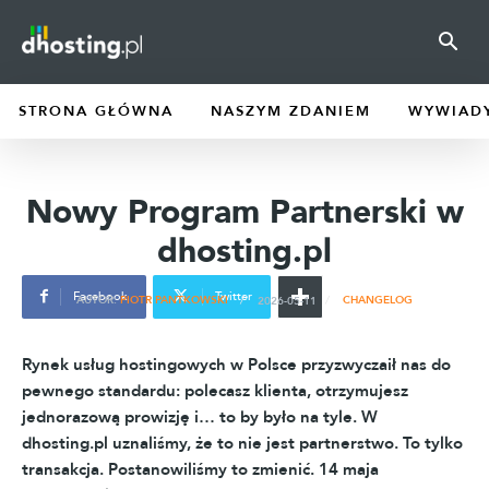
STRONA GŁÓWNA
NASZYM ZDANIEM
WYWIAD
Nowy Program Partnerski w
dhosting.pl
Facebook
Twitter
2026-05-11
AUTOR:
PIOTR PANTKOWSKI
CHANGELOG
Rynek usług hostingowych w Polsce przyzwyczaił nas do
pewnego standardu: polecasz klienta, otrzymujesz
jednorazową prowizję i… to by było na tyle. W
dhosting.pl uznaliśmy, że to nie jest partnerstwo. To tylko
transakcja. Postanowiliśmy to zmienić. 14 maja