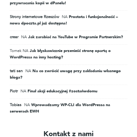
przywracania kopii w dPanelu!
Strony internetowe Rzeszów
NA
Prostota i funkcjonalność –
nowa dpoczta.pl już dostępna!
crear
NA
Jak zarabiać na YouTube w Programie Partnerskim?
Tomek
NA
Jak błyskawicznie przenieść stronę opartą o
WordPressa na inny hosting?
tati san
NA
Na co zwrócić uwagę przy zakładaniu własnego
bloga?
Piotr
NA
Finał akcji edukacyjnej #zostańwdomu
Tobias
NA
Wprowadzamy WP-CLI dla WordPressa na
serwerach EWH
Kontakt z nami