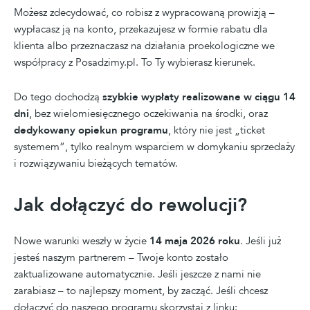
Możesz zdecydować, co robisz z wypracowaną prowizją –
wypłacasz ją na konto, przekazujesz w formie rabatu dla
klienta albo przeznaczasz na działania proekologiczne we
współpracy z Posadzimy.pl. To Ty wybierasz kierunek.
Do tego dochodzą
szybkie wypłaty realizowane w ciągu 14
dni
, bez wielomiesięcznego oczekiwania na środki, oraz
dedykowany opiekun programu
, który nie jest „ticket
systemem”, tylko realnym wsparciem w domykaniu sprzedaży
i rozwiązywaniu bieżących tematów.
Jak dołączyć do rewolucji?
Nowe warunki weszły w życie
14 maja 2026 roku
. Jeśli już
jesteś naszym partnerem – Twoje konto zostało
zaktualizowane automatycznie. Jeśli jeszcze z nami nie
zarabiasz – to najlepszy moment, by zacząć. Jeśli chcesz
dołączyć do naszego programu skorzystaj z linku: