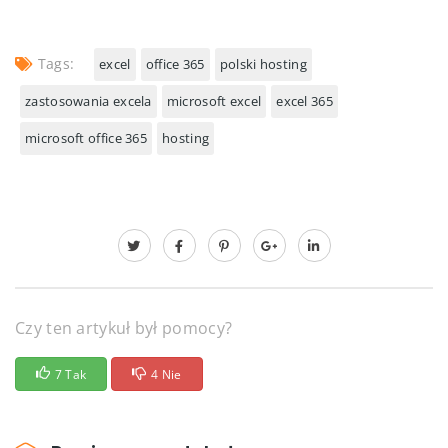
Tags:
excel
office 365
polski hosting
zastosowania excela
microsoft excel
excel 365
microsoft office 365
hosting
Czy ten artykuł był pomocy?
7 Tak
4 Nie