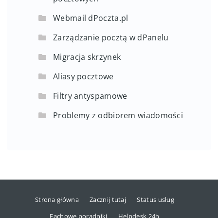
Webmail dPoczta.pl
Zarządzanie pocztą w dPanelu
Migracja skrzynek
Aliasy pocztowe
Filtry antyspamowe
Problemy z odbiorem wiadomości
Strona główna
Zacznij tutaj
Status usług
Fachowe poradniki
Helpdesk 24h