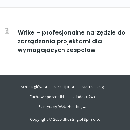
Wrike – profesjonalne narzędzie do
zarządzania projektami dla
wymagających zespołów
Strona główna
Zacznij tutaj
Status usług
Fachowe poradniki
Helpdesk 24h
Elastyczny Web Hosting →
Copyright © 2025 dhosting.pl Sp. z o.o.