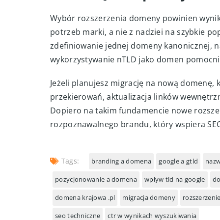
Wybór rozszerzenia domeny powinien wynik
potrzeb marki, a nie z nadziei na szybkie po
zdefiniowanie jednej domeny kanonicznej, na 
wykorzystywanie nTLD jako domen pomocnic
Jeżeli planujesz migrację na nową domenę,
przekierowań, aktualizacja linków wewnętr
Dopiero na takim fundamencie nowe rozsze
rozpoznawalnego brandu, który wspiera SEO
Tags:
branding a domena
google a gtld
nazw
pozycjonowanie a domena
wpływ tld na google
do
domena krajowa .pl
migracja domeny
rozszerzeni
seo techniczne
ctr w wynikach wyszukiwania