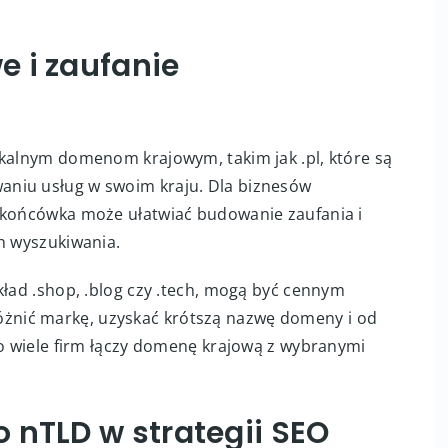
 i zaufanie
okalnym domenom krajowym, takim jak .pl, które są
niu usług w swoim kraju. Dla biznesów
a końcówka może ułatwiać budowanie zaufania i
h wyszukiwania.
kład .shop, .blog czy .tech, mogą być cennym
nić markę, uzyskać krótszą nazwę domeny i od
go wiele firm łączy domenę krajową z wybranymi
 nTLD w strategii SEO