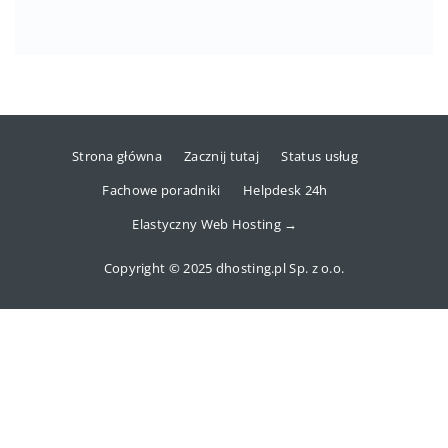
Strona główna
Zacznij tutaj
Status usług
Fachowe poradniki
Helpdesk 24h
Elastyczny Web Hosting →
Copyright © 2025 dhosting.pl Sp. z o.o.