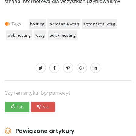
strona internetowa dla wszystkich użytkowników.
Tags:
hosting
wdrożenie wcag
zgodność z wcag
web hosting
wcag
polski hosting
Czy ten artykuł był pomocy?
Tak
Nie
Powiązane artykuły