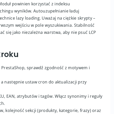
Moduł powinien korzystać z indeksu
chingu wyników. Autouzupełnianie ładuj
chnice lazy loading. Uważaj na ciężkie skrypty –
ierwszym wejściu w pole wyszukiwania. Stabilność
jać się jako niezależna warstwa, aby nie psuć LCP
kroku
ł w PrestaShop, sprawdź zgodność z motywem i
, a następnie ustaw cron do aktualizacji przy
KU, EAN, atrybutów i tagów. Włącz synonimy i reguły
ch.
w, kolejność sekcji (produkty, kategorie, frazy) oraz