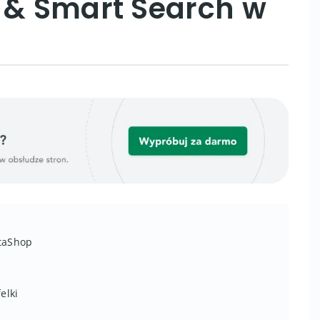
y & Smart Search w
staShop
elki