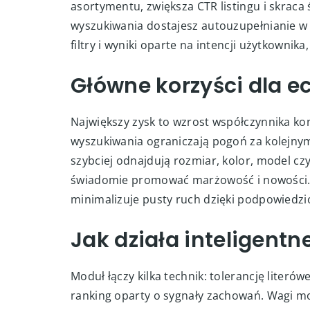
asortymentu, zwiększa CTR listingu i skraca
wyszukiwania dostajesz autouzupełnianie w 
filtry i wyniki oparte na intencji użytkownik
Główne korzyści dla 
Największy zysk to wzrost współczynnika konw
wyszukiwania ograniczają pogoń za kolejnym
szybciej odnajdują rozmiar, kolor, model c
świadomie promować marżowość i nowości.
minimalizuje pusty ruch dzięki podpowiedziom
Jak działa inteligent
Moduł łączy kilka technik: tolerancję liter
ranking oparty o sygnały zachowań. Wagi mo