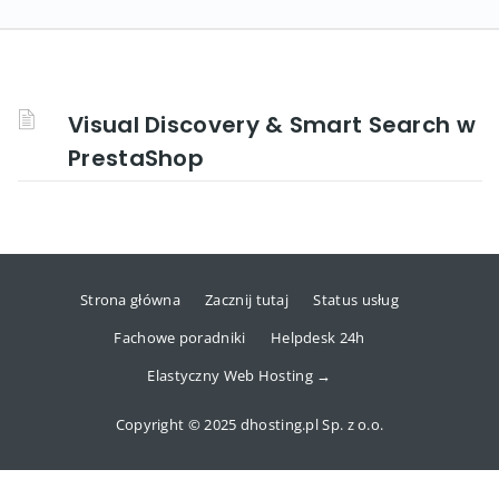
Visual Discovery & Smart Search w
PrestaShop
Strona główna
Zacznij tutaj
Status usług
Fachowe poradniki
Helpdesk 24h
Elastyczny Web Hosting →
Copyright © 2025 dhosting.pl Sp. z o.o.