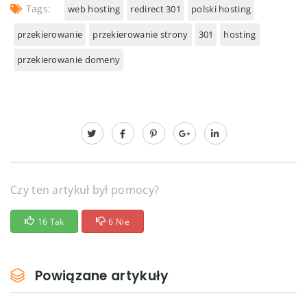
Tags:
web hosting
redirect 301
polski hosting
przekierowanie
przekierowanie strony
301
hosting
przekierowanie domeny
Czy ten artykuł był pomocy?
16 Tak
6 Nie
Powiązane artykuły