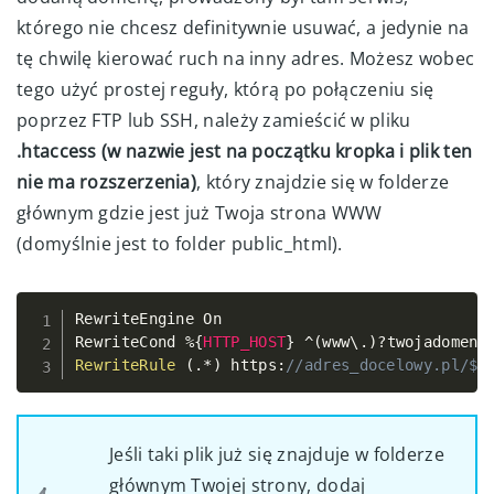
którego nie chcesz definitywnie usuwać, a jedynie na
tę chwilę kierować ruch na inny adres. Możesz wobec
tego użyć prostej reguły, którą po połączeniu się
poprzez FTP lub SSH, należy zamieścić w pliku
.htaccess (w nazwie jest na początku kropka i plik ten
nie ma rozszerzenia)
, który znajdzie się w folderze
głównym gdzie jest już Twoja strona WWW
(domyślnie jest to folder public_html).
RewriteEngine On

Copy
RewriteCond 
%
{
HTTP_HOST
}
^
(
www\
.
)
?
twojadomena
RewriteRule
(
.
*
)
 https
:
//adres_docelowy.pl/$1
Jeśli taki plik już się znajduje w folderze
głównym Twojej strony, dodaj