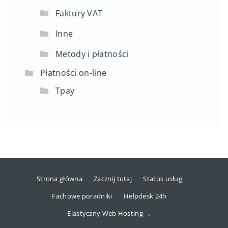
Faktury VAT
Inne
Metody i płatności
Płatności on-line
Tpay
Strona główna
Zacznij tutaj
Status usług
Fachowe poradniki
Helpdesk 24h
Elastyczny Web Hosting →