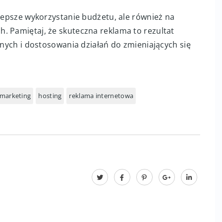
 gwarantuje lepsze wyniki, to częsty błąd. Nawet
 kampania może być nieskuteczna. Kluczowe jest
aliza wyników, aby budżet był wydawany efektywnie.
 lepsze wykorzystanie budżetu, ale również na
. Pamiętaj, że skuteczna reklama to rezultat
anych i dostosowania działań do zmieniających się
marketing
hosting
reklama internetowa