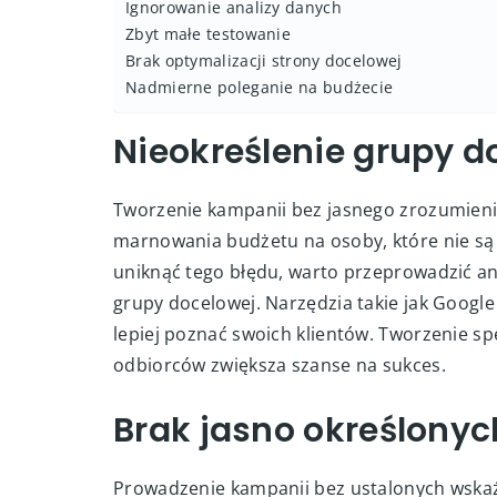
Nieokreślenie grupy docelowej
Brak jasno określonych celów kampanii
Złe targetowanie reklam
Niedostosowanie treści reklamy do platformy
Ignorowanie analizy danych
Zbyt małe testowanie
Brak optymalizacji strony docelowej
Nadmierne poleganie na budżecie
Nieokreślenie grupy d
Tworzenie kampanii bez jasnego zrozumienia
marnowania budżetu na osoby, które nie są
uniknąć tego błędu, warto przeprowadzić an
grupy docelowej. Narzędzia takie jak Googl
lepiej poznać swoich klientów. Tworzenie 
odbiorców zwiększa szanse na sukces.