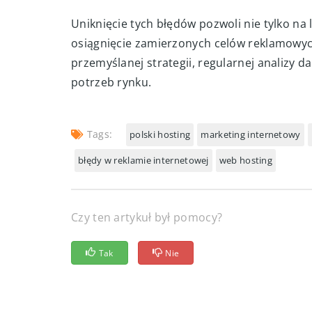
Wiara w to, że większy budżet automatycznie
przy wysokim budżecie źle zoptymalizowana
odpowiednie planowanie, optymalizacja i an
Uniknięcie tych błędów pozwoli nie tylko na
osiągnięcie zamierzonych celów reklamowych
przemyślanej strategii, regularnej analizy d
potrzeb rynku.
Tags:
polski hosting
marketing internetowy
błędy w reklamie internetowej
web hosting
Czy ten artykuł był pomocy?