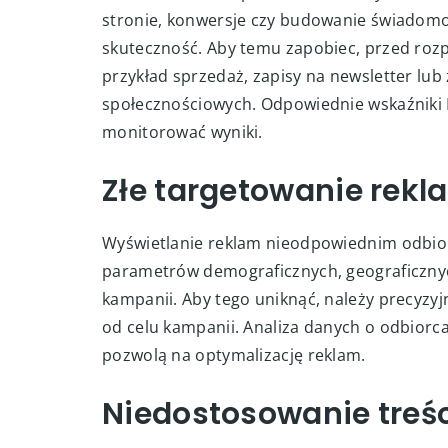
Brak jasno określony
Prowadzenie kampanii bez ustalonych wskaźn
stronie, konwersje czy budowanie świadomośc
skuteczność. Aby temu zapobiec, przed rozp
przykład sprzedaż, zapisy na newsletter lub
społecznościowych. Odpowiednie wskaźniki KP
monitorować wyniki.
Złe targetowanie rekl
Wyświetlanie reklam nieodpowiednim odbior
parametrów demograficznych, geograficznyc
kampanii. Aby tego uniknąć, należy precyzyj
od celu kampanii. Analiza danych o odbior
pozwolą na optymalizację reklam.