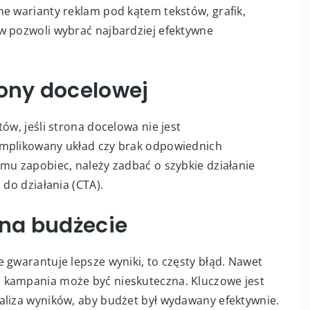
eacji może prowadzić do utraty szans na lepsze
a opiera się na przypuszczeniach, a nie na danych.
ne warianty reklam pod kątem tekstów, grafik,
w pozwoli wybrać najbardziej efektywne
rony docelowej
ów, jeśli strona docelowa nie jest
omplikowany układ czy brak odpowiednich
mu zapobiec, należy zadbać o szybkie działanie
 do działania (CTA).
na budżecie