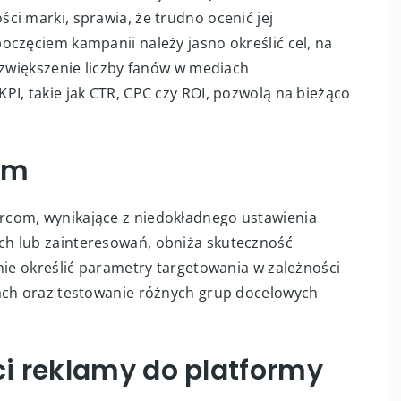
ch celów kampanii
ików sukcesu, takich jak zwiększenie ruchu na
i marki, sprawia, że trudno ocenić jej
oczęciem kampanii należy jasno określić cel, na
 zwiększenie liczby fanów w mediach
I, takie jak CTR, CPC czy ROI, pozwolą na bieżąco
am
com, wynikające z niedokładnego ustawienia
h lub zainteresowań, obniża skuteczność
nie określić parametry targetowania w zależności
cach oraz testowanie różnych grup docelowych