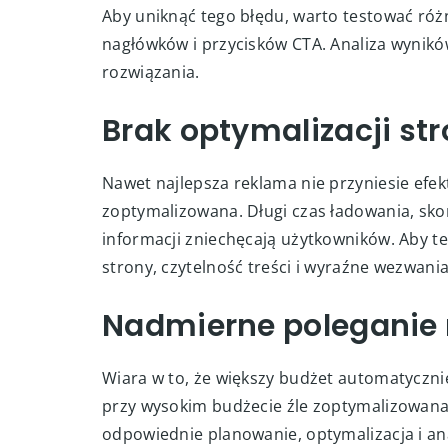
Zbyt małe testowanie
Zaufanie do jednego formatu reklamy lub kr
wyniki. Brak testów A/B sprawia, że kampani
Aby uniknąć tego błędu, warto testować róż
nagłówków i przycisków CTA. Analiza wynikó
rozwiązania.
Brak optymalizacji st
Nawet najlepsza reklama nie przyniesie efekt
zoptymalizowana. Długi czas ładowania, sk
informacji zniechęcają użytkowników. Aby te
strony, czytelność treści i wyraźne wezwania
Nadmierne poleganie 