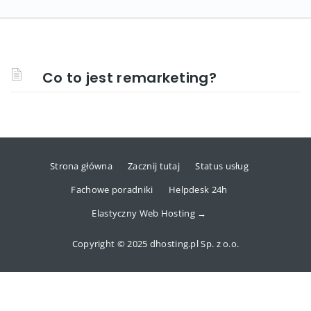
Co to jest remarketing?
Strona główna
Zacznij tutaj
Status usług
Fachowe poradniki
Helpdesk 24h
Elastyczny Web Hosting →
Copyright © 2025 dhosting.pl Sp. z o.o.