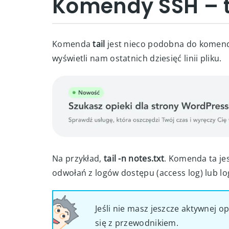
Komendy SSH – t
Komenda
tail
jest nieco podobna do komen
wyświetli nam ostatnich dziesięć linii pliku.
Na przykład,
tail -n notes.txt
. Komenda ta je
odwołań z logów dostępu (access log) lub lo
Jeśli nie masz jeszcze aktywnej op
się z przewodnikiem.