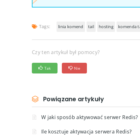
Tags:
linia komend
tail
hosting
komenda ta
Czy ten artykuł był pomocy?
Tak
Nie
Powiązane artykuły
W jaki sposób aktywować serwer Redis?
Ile kosztuje aktywacja serwera Redis?