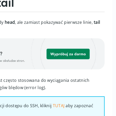
ail
dy
head
, ale zamiast pokazywać pierwsze linie,
tail
st często stosowana do wyciągania ostatnich
gów blędow (error log).
cji dostępu do SSH, kliknij
TUTAJ
aby zapoznać